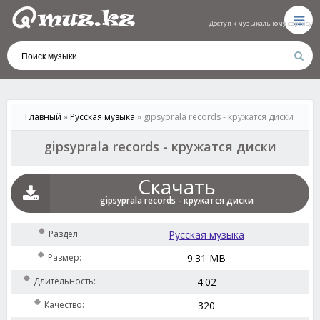
Доступ к музыкальному сервису
Доступ к музыкальному сервису
Главный
»
Русская музыка
» gipsyprala records - кружатся диски
gipsyprala records - кружатся диски
Скачать
gipsyprala records - кружатся диски
Раздел:
Русская музыка
Размер:
9.31 MB
Длительность:
4:02
Качество:
320