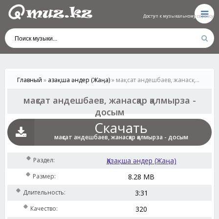
Доступ к музыкальному сервису
Доступ к музыкальному сервису
Доступ к музыкальному сервису
Доступ к музыкальному сервису
Доступ к музыкальному сервису
Главный
»
Қазақша әндер (Жаңа)
» мақсат андешбаев, жанасқар қалмырза - досым
мақсат андешбаев, жанасқар қалмырза -
досым
Скачать
мақсат андешбаев, жанасқар қалмырза - досым
Раздел:
Қазақша әндер (Жаңа)
Размер:
8.28 MB
Длительность:
3:31
Качество:
320