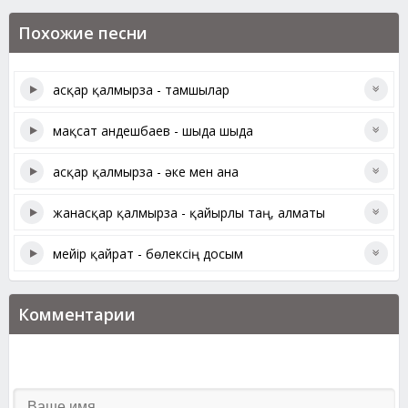
Похожие песни
асқар қалмырза - тамшылар
мақсат андешбаев - шыда шыда
асқар қалмырза - әке мен ана
жанасқар қалмырза - қайырлы таң, алматы
мейір қайрат - бөлексің досым
Комментарии