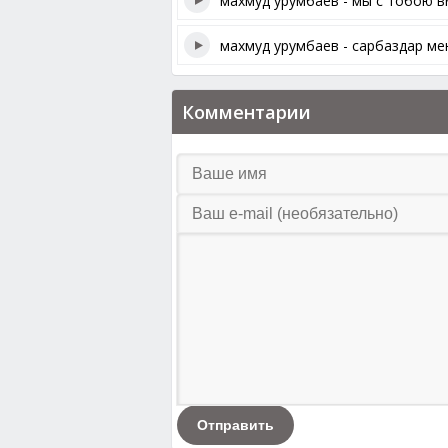
махмуд урумбаев - мы с тобою в
махмуд урумбаев - сарбаздар м
Комментарии
Отправить