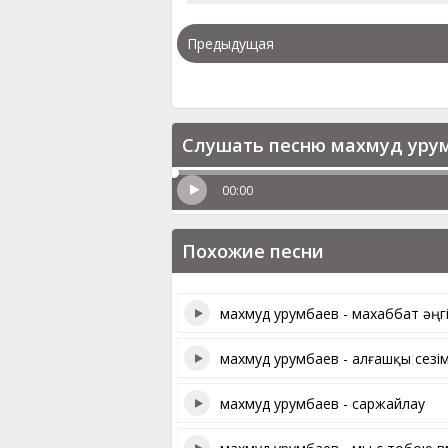
Предыдущая
Слушать песню махмуд урум
00:00
Похожие песни
махмуд урумбаев - махаббат әңг
махмуд урумбаев - алғашқы сезі
махмуд урумбаев - саржайлау