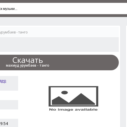
урумбаев - танго
Скачать
махмуд урумбаев - танго
дер
09:54