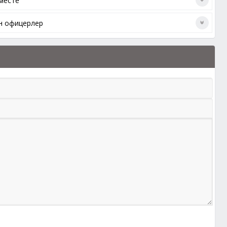
месте
ен офицерлер