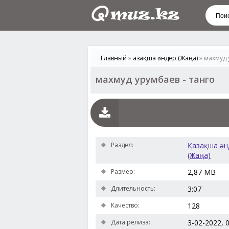
Главный
»
Қазақша әндер (Жаңа)
» махмуд 
махмуд урумбаев - танго
Раздел:
Қазақша ән
(Жаңа)
Размер:
2,87 MB
Длительность:
3:07
Качество:
128
Дата релиза:
3-02-2022, 