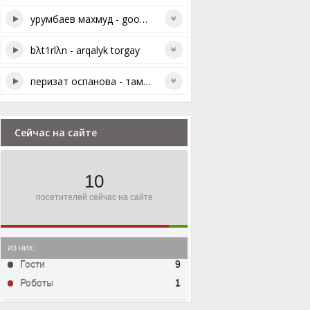
урумбаев махмуд - good mood
bλt1rlλn - arqalyk torgay
перизат оспанова - тамабек менің ауылым
Сейчас на сайте
10
посетителей сейчас на сайте
ИЗ НИХ:
Гости
9
Роботы
1