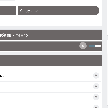
Следующая
баев - танго
…
іме
м