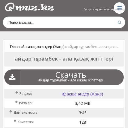
Доступ к музыкальному сервису
Доступ к музыкальному сервису
Доступ к музыкальному сервису
Доступ к музыкальному сервису
Доступ к музыкальному сервису
Главный
»
Қазақша әндер (Жаңа)
» айдар тұрғамбек - алға қазақ жігіттері
айдар тұрғамбек - алға қазақ жігіттері
Скачать
айдар тұрғамбек - алға қазақ жігіттері
Раздел:
Қазақша әндер (Жаңа)
Размер:
3,42 MB
Длительность:
3:43
Качество:
128