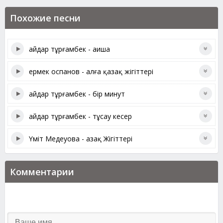
Похожие песни
айдар тұрғамбек - аиша
ермек оспанов - алға қазақ жігіттері
айдар тұрғамбек - бір минут
айдар тұрғамбек - тұсау кесер
Үміт Медеуова - Қазақ Жігіттері
Комментарии