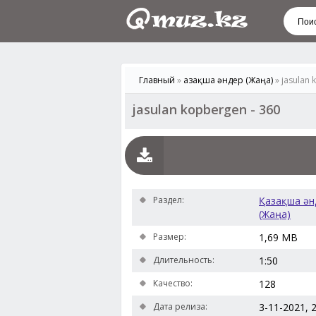
Главный
»
Қазақша әндер (Жаңа)
» jasulan 
jasulan kopbergen - 360
Раздел:
Қазақша ән
(Жаңа)
Размер:
1,69 MB
Длительность:
1:50
Качество:
128
Дата релиза:
3-11-2021, 