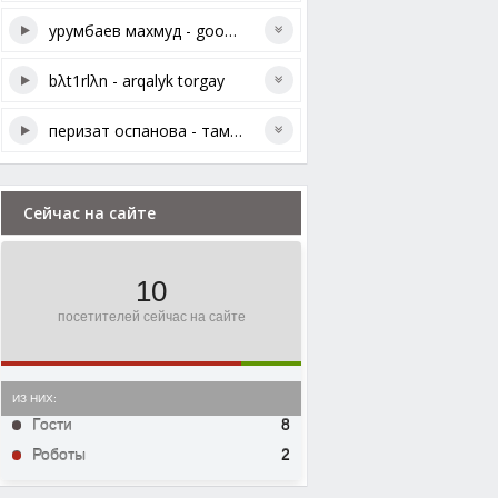
урумбаев махмуд - good mood
bλt1rlλn - arqalyk torgay
перизат оспанова - тамабек менің ауылым
Сейчас на сайте
10
посетителей сейчас на сайте
ИЗ НИХ:
Гости
8
Роботы
2