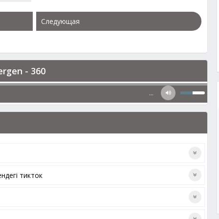
Следующая
rgen - 360
…
ендегі тикток