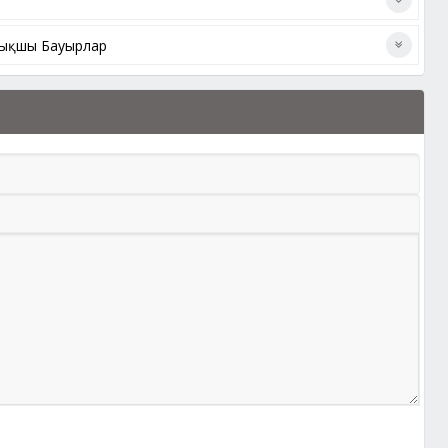
айықшы Бауырлар