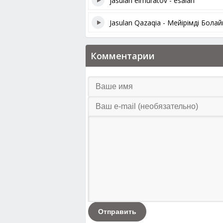
jasulan elmuratov - esalan
Jasulan Qazaqia - Мейірімді Бол
Комментарии
Отправить