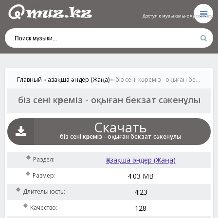
Доступ к музыкальному сервису
Доступ к музыкальному сервису
Доступ к музыкальному сервису
Доступ к музыкальному сервису
Доступ к музыкальному сервису
Главный
»
Қазақша әндер (Жаңа)
» біз сені көреміз - оқыған бекзат сәкенұлы
біз сені көреміз - оқыған бекзат сәкенұлы
Скачать
біз сені көреміз - оқыған бекзат сәкенұлы
Раздел:
Қазақша әндер (Жаңа)
Размер:
4.03 MB
Длительность:
4:23
Качество:
128