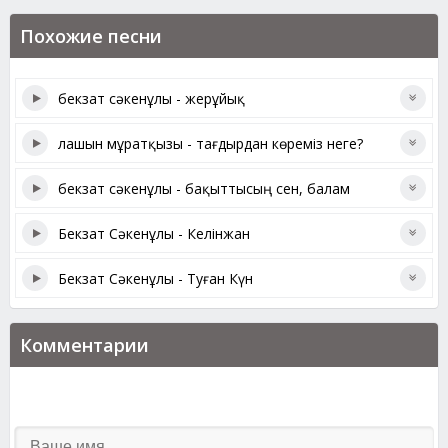
Похожие песни
бекзат сәкенұлы - жерұйық
лашын мұратқызы - тағдырдан көреміз неге?
бекзат сәкенұлы - бақыттысың сен, балам
Бекзат Сәкенұлы - Келінжан
Бекзат Сәкенұлы - Туған Күн
Комментарии